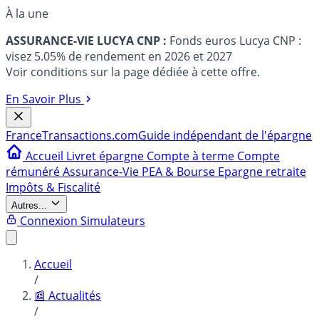
À la une
ASSURANCE-VIE LUCYA CNP :
Fonds euros Lucya CNP :
visez 5.05% de rendement en 2026 et 2027
Voir conditions sur la page dédiée à cette offre.
En Savoir Plus
France
Transactions.com
Guide indépendant de l'épargne
Accueil
Livret épargne
Compte à terme
Compte
rémunéré
Assurance-Vie
PEA & Bourse
Epargne retraite
Impôts & Fiscalité
Autres...
Connexion
Simulateurs
Accueil
/
📰 Actualités
/