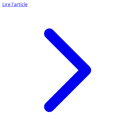
verte par excellence, de nouveaux placements, les (...)
Lire l'article