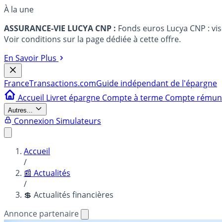
À la une
ASSURANCE-VIE LUCYA CNP :
Fonds euros Lucya CNP : vi
Voir conditions sur la page dédiée à cette offre.
En Savoir Plus
France
Transactions.com
Guide indépendant de l'épargne
Accueil
Livret épargne
Compte à terme
Compte rému
Autres...
Connexion
Simulateurs
Accueil
/
📰 Actualités
/
💲 Actualités financières
Annonce partenaire