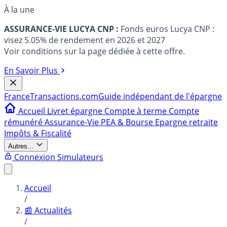
À la une
ASSURANCE-VIE LUCYA CNP :
Fonds euros Lucya CNP :
visez 5.05% de rendement en 2026 et 2027
Voir conditions sur la page dédiée à cette offre.
En Savoir Plus
France
Transactions.com
Guide indépendant de l'épargne
Accueil
Livret épargne
Compte à terme
Compte
rémunéré
Assurance-Vie
PEA & Bourse
Epargne retraite
Impôts & Fiscalité
Autres...
Connexion
Simulateurs
Accueil
/
📰 Actualités
/