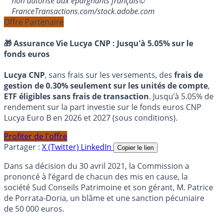
non autorisé aux épargnants français©
FranceTransactions.com/stock.adobe.com
Offre Partenaire
🎁 Assurance Vie Lucya CNP :
Jusqu'à 5.05% sur le
fonds euros
Lucya CNP
, sans frais sur les versements, des
frais de
gestion de 0.30% seulement sur les unités de compte
,
ETF éligibles sans frais de transaction
. Jusqu’à 5.05% de
rendement sur la part investie sur le fonds euros CNP
Lucya Euro B en 2026 et 2027 (sous conditions).
Profiter de l'offre
Partager :
X (Twitter)
LinkedIn
Copier le lien
Dans sa décision du 30 avril 2021, la Commission a
prononcé à l’égard de chacun des mis en cause, la
société Sud Conseils Patrimoine et son gérant, M. Patrice
de Porrata-Doria, un blâme et une sanction pécuniaire
de 50 000 euros.