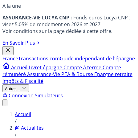
À la une
ASSURANCE-VIE LUCYA CNP :
Fonds euros Lucya CNP :
visez 5.05% de rendement en 2026 et 2027
Voir conditions sur la page dédiée à cette offre.
En Savoir Plus
France
Transactions.com
Guide indépendant de l'épargne
Accueil
Livret épargne
Compte à terme
Compte
rémunéré
Assurance-Vie
PEA & Bourse
Epargne retraite
Impôts & Fiscalité
Autres...
Connexion
Simulateurs
Accueil
/
📰 Actualités
/