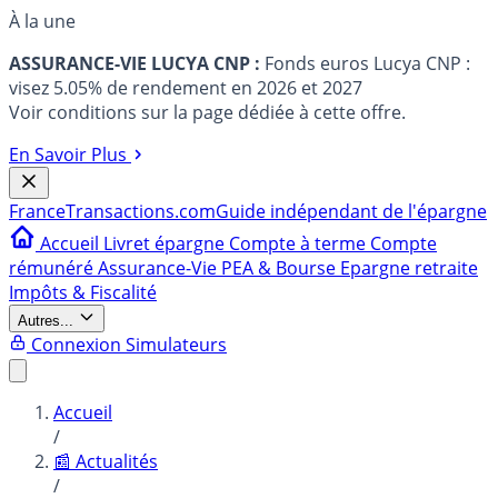
À la une
ASSURANCE-VIE LUCYA CNP :
Fonds euros Lucya CNP :
visez 5.05% de rendement en 2026 et 2027
Voir conditions sur la page dédiée à cette offre.
En Savoir Plus
France
Transactions.com
Guide indépendant de l'épargne
Accueil
Livret épargne
Compte à terme
Compte
rémunéré
Assurance-Vie
PEA & Bourse
Epargne retraite
Impôts & Fiscalité
Autres...
Connexion
Simulateurs
Accueil
/
📰 Actualités
/