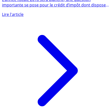
L’année fiscale 2018 sera blanche, une question
importante se pose pour le crédit d’impôt dont dispose
une partie des (...)
Lire l'article