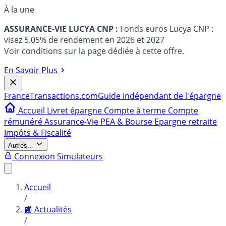
À la une
ASSURANCE-VIE LUCYA CNP :
Fonds euros Lucya CNP :
visez 5.05% de rendement en 2026 et 2027
Voir conditions sur la page dédiée à cette offre.
En Savoir Plus
France
Transactions.com
Guide indépendant de l'épargne
Accueil
Livret épargne
Compte à terme
Compte
rémunéré
Assurance-Vie
PEA & Bourse
Epargne retraite
Impôts & Fiscalité
Autres...
Connexion
Simulateurs
Accueil
/
📰 Actualités
/