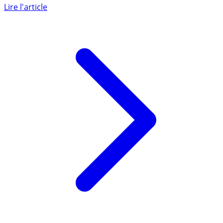
d’habitation sera compensée. Les politiques nous
certifient (...)
Lire l'article