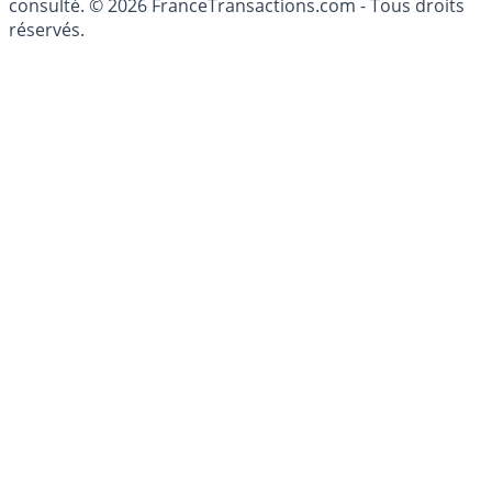
conseillé personnellement, un conseiller en gestion de
patrimoine, indépendant ou non-indépendant, doit être
consulté. © 2026 FranceTransactions.com - Tous droits
réservés.