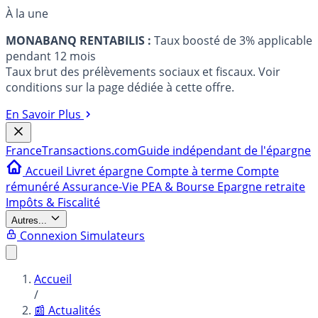
À la une
MONABANQ RENTABILIS :
Taux boosté de 3% applicable
pendant 12 mois
Taux brut des prélèvements sociaux et fiscaux. Voir
conditions sur la page dédiée à cette offre.
En Savoir Plus
France
Transactions.com
Guide indépendant de l'épargne
Accueil
Livret épargne
Compte à terme
Compte
rémunéré
Assurance-Vie
PEA & Bourse
Epargne retraite
Impôts & Fiscalité
Autres...
Connexion
Simulateurs
Accueil
/
📰 Actualités