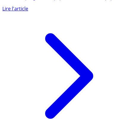
Le succès du PER assurance ne faiblit pas. Le cap du
million d’épargnants équipés nouvellement équipés d’un
PER (...)
Lire l'article