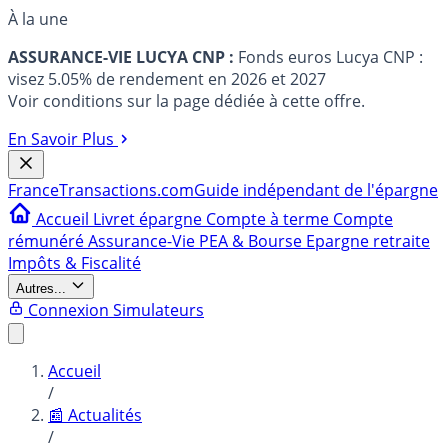
À la une
ASSURANCE-VIE LUCYA CNP :
Fonds euros Lucya CNP :
visez 5.05% de rendement en 2026 et 2027
Voir conditions sur la page dédiée à cette offre.
En Savoir Plus
France
Transactions.com
Guide indépendant de l'épargne
Accueil
Livret épargne
Compte à terme
Compte
rémunéré
Assurance-Vie
PEA & Bourse
Epargne retraite
Impôts & Fiscalité
Autres...
Connexion
Simulateurs
Accueil
/
📰 Actualités
/