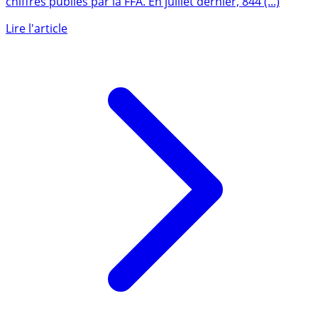
Le PER assurance poursuit sa forte progression selon les
chiffres publiés par la FFA. En juillet dernier, 844 (...)
Lire l'article