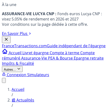
À la une
ASSURANCE-VIE LUCYA CNP :
Fonds euros Lucya CNP :
visez 5.05% de rendement en 2026 et 2027
Voir conditions sur la page dédiée à cette offre.
En Savoir Plus
France
Transactions.com
Guide indépendant de l'épargne
Accueil
Livret épargne
Compte à terme
Compte
rémunéré
Assurance-Vie
PEA & Bourse
Epargne retraite
Impôts & Fiscalité
Autres...
Connexion
Simulateurs
Accueil
/
📰 Actualités
/