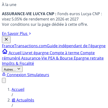
À la une
ASSURANCE-VIE LUCYA CNP :
Fonds euros Lucya CNP :
visez 5.05% de rendement en 2026 et 2027
Voir conditions sur la page dédiée à cette offre.
En Savoir Plus
France
Transactions.com
Guide indépendant de l'épargne
Accueil
Livret épargne
Compte à terme
Compte
rémunéré
Assurance-Vie
PEA & Bourse
Epargne retraite
Impôts & Fiscalité
Autres...
Connexion
Simulateurs
Accueil
/
📰 Actualités
/