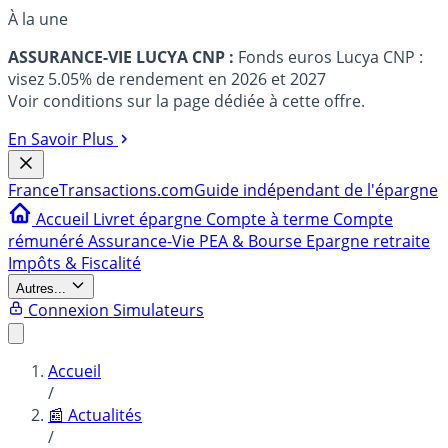
À la une
ASSURANCE-VIE LUCYA CNP :
Fonds euros Lucya CNP :
visez 5.05% de rendement en 2026 et 2027
Voir conditions sur la page dédiée à cette offre.
En Savoir Plus
France
Transactions.com
Guide indépendant de l'épargne
Accueil
Livret épargne
Compte à terme
Compte
rémunéré
Assurance-Vie
PEA & Bourse
Epargne retraite
Impôts & Fiscalité
Autres...
Connexion
Simulateurs
Accueil
/
📰 Actualités
/