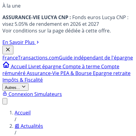
À la une
ASSURANCE-VIE LUCYA CNP :
Fonds euros Lucya CNP :
visez 5.05% de rendement en 2026 et 2027
Voir conditions sur la page dédiée à cette offre.
En Savoir Plus
France
Transactions.com
Guide indépendant de l'épargne
Accueil
Livret épargne
Compte à terme
Compte
rémunéré
Assurance-Vie
PEA & Bourse
Epargne retraite
Impôts & Fiscalité
Autres...
Connexion
Simulateurs
Accueil
/
📰 Actualités
/