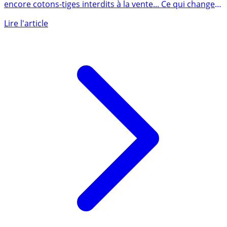
Baisse de l’impôt sur le revenu, fusion de tribunaux ou
encore cotons-tiges interdits à la vente... Ce qui change
au (...)
Lire l'article