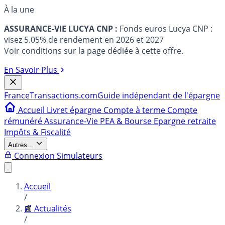
À la une
ASSURANCE-VIE LUCYA CNP :
Fonds euros Lucya CNP :
visez 5.05% de rendement en 2026 et 2027
Voir conditions sur la page dédiée à cette offre.
En Savoir Plus
France
Transactions.com
Guide indépendant de l'épargne
Accueil
Livret épargne
Compte à terme
Compte
rémunéré
Assurance-Vie
PEA & Bourse
Epargne retraite
Impôts & Fiscalité
Autres...
Connexion
Simulateurs
Accueil
/
📰 Actualités
/