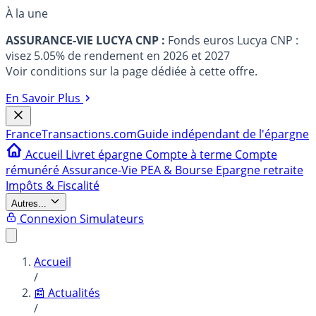
À la une
ASSURANCE-VIE LUCYA CNP :
Fonds euros Lucya CNP :
visez 5.05% de rendement en 2026 et 2027
Voir conditions sur la page dédiée à cette offre.
En Savoir Plus
France
Transactions.com
Guide indépendant de l'épargne
Accueil
Livret épargne
Compte à terme
Compte
rémunéré
Assurance-Vie
PEA & Bourse
Epargne retraite
Impôts & Fiscalité
Autres...
Connexion
Simulateurs
Accueil
/
📰 Actualités
/