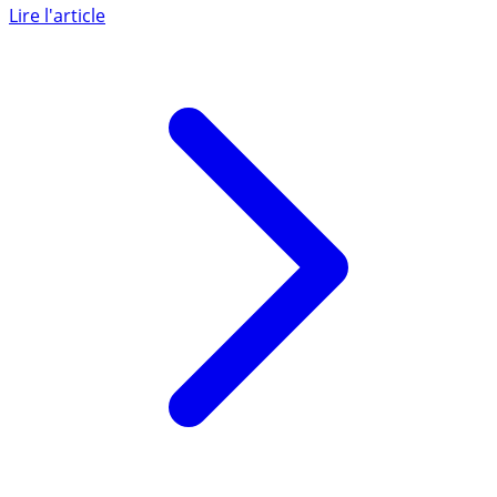
trafic est de retour et les pertes financières sont réduites
de (...)
Lire l'article