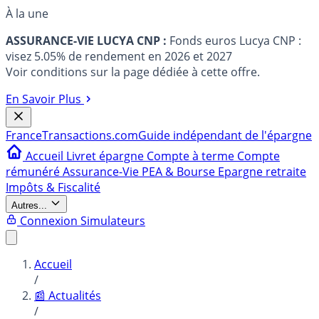
À la une
ASSURANCE-VIE LUCYA CNP :
Fonds euros Lucya CNP :
visez 5.05% de rendement en 2026 et 2027
Voir conditions sur la page dédiée à cette offre.
En Savoir Plus
France
Transactions.com
Guide indépendant de l'épargne
Accueil
Livret épargne
Compte à terme
Compte
rémunéré
Assurance-Vie
PEA & Bourse
Epargne retraite
Impôts & Fiscalité
Autres...
Connexion
Simulateurs
Accueil
/
📰 Actualités
/