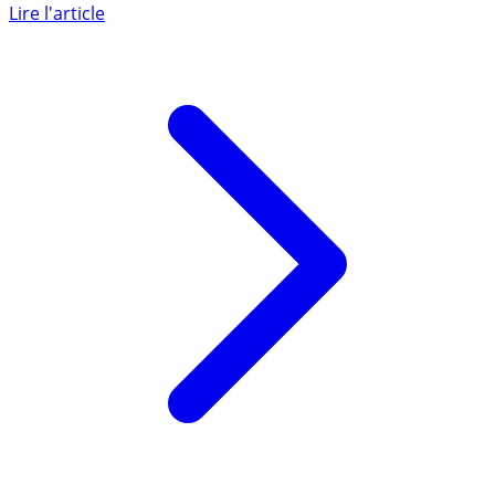
les semaines à venir. Le confinement, tel que pratiqué (...)
Lire l'article