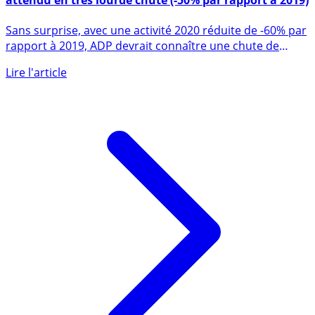
ADP (Aéroports de Paris) : le chiffre d’affaires 2020
attendu en très lourde chute (-50% par rapport à 2019)
Sans surprise, avec une activité 2020 réduite de -60% par
rapport à 2019, ADP devrait connaître une chute de
son (...)
Lire l'article