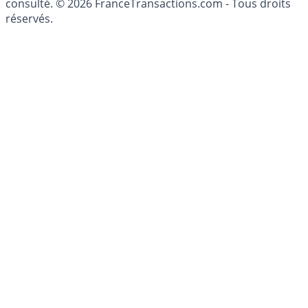
conseillé personnellement, un conseiller en gestion de
patrimoine, indépendant ou non-indépendant, doit être
consulté. © 2026 FranceTransactions.com - Tous droits
réservés.