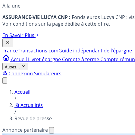
À la une
ASSURANCE-VIE LUCYA CNP :
Fonds euros Lucya CNP : vi
Voir conditions sur la page dédiée à cette offre.
En Savoir Plus
France
Transactions.com
Guide indépendant de l'épargne
Accueil
Livret épargne
Compte à terme
Compte rému
Autres...
Connexion
Simulateurs
Accueil
/
📰 Actualités
/
Revue de presse
Annonce partenaire