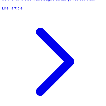
Taylor Swift vient de se fiancer avec Travis Kelce, ce
dernier lui a offert une bague de fiançailles dont le
prix (...)
Lire l'article