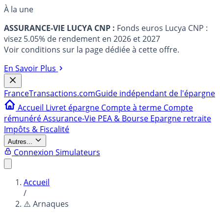
À la une
ASSURANCE-VIE LUCYA CNP :
Fonds euros Lucya CNP :
visez 5.05% de rendement en 2026 et 2027
Voir conditions sur la page dédiée à cette offre.
En Savoir Plus
France
Transactions.com
Guide indépendant de l'épargne
Accueil
Livret épargne
Compte à terme
Compte
rémunéré
Assurance-Vie
PEA & Bourse
Epargne retraite
Impôts & Fiscalité
Autres...
Connexion
Simulateurs
Accueil
/
⚠️ Arnaques