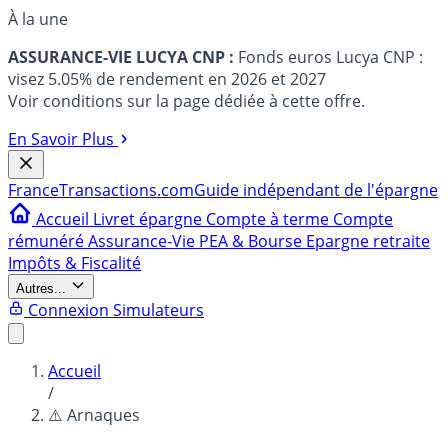
À la une
ASSURANCE-VIE LUCYA CNP :
Fonds euros Lucya CNP :
visez 5.05% de rendement en 2026 et 2027
Voir conditions sur la page dédiée à cette offre.
En Savoir Plus
France
Transactions.com
Guide indépendant de l'épargne
Accueil
Livret épargne
Compte à terme
Compte
rémunéré
Assurance-Vie
PEA & Bourse
Epargne retraite
Impôts & Fiscalité
Autres...
Connexion
Simulateurs
Accueil
/
⚠️ Arnaques