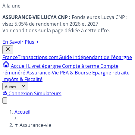
À la une
ASSURANCE-VIE LUCYA CNP :
Fonds euros Lucya CNP :
visez 5.05% de rendement en 2026 et 2027
Voir conditions sur la page dédiée à cette offre.
En Savoir Plus
France
Transactions.com
Guide indépendant de l'épargne
Accueil
Livret épargne
Compte à terme
Compte
rémunéré
Assurance-Vie
PEA & Bourse
Epargne retraite
Impôts & Fiscalité
Autres...
Connexion
Simulateurs
Accueil
/
☂️ Assurance-vie