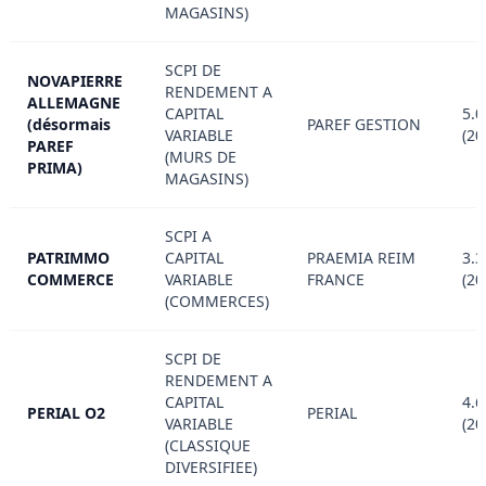
MAGASINS)
SCPI DE
NOVAPIERRE
RENDEMENT A
ALLEMAGNE
CAPITAL
5.0
(désormais
PAREF GESTION
VARIABLE
(20
PAREF
(MURS DE
PRIMA)
MAGASINS)
SCPI A
PATRIMMO
CAPITAL
PRAEMIA REIM
3.3
COMMERCE
VARIABLE
FRANCE
(20
(COMMERCES)
SCPI DE
RENDEMENT A
CAPITAL
4.6
PERIAL O2
PERIAL
VARIABLE
(20
(CLASSIQUE
DIVERSIFIEE)