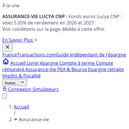
À la une
ASSURANCE-VIE LUCYA CNP :
Fonds euros Lucya CNP :
visez 5.05% de rendement en 2026 et 2027
Voir conditions sur la page dédiée à cette offre.
En Savoir Plus
France
Transactions.com
Guide indépendant de l'épargne
Accueil
Livret épargne
Compte à terme
Compte
rémunéré
Assurance-Vie
PEA & Bourse
Epargne retraite
Impôts & Fiscalité
Autres...
Connexion
Simulateurs
Accueil
/
☂️ Assurance-vie