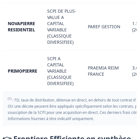
SCPI DE PLUS-
VALUE A
NOVAPIERRE
CAPITAL
1.5
PAREF GESTION
RESIDENTIEL
VARIABLE
(20
(CLASSIQUE
DIVERSIFIEE)
SCPI A
CAPITAL
PRAEMIA REIM
3.6
PRIMOPIERRE
VARIABLE
FRANCE
(20
(CLASSIQUE
DIVERSIFIEE)
(1)
: TD, taux de distribution, détenue en direct, en dehors de tout contrat d'
OU une décote peuvent être appliqués spécifiquement selon les contrats, pa
sousciption de la SCPI pour une acquisition en direct. Ces derniers frais cités 
Informations fournies à titre indicatif uniquement.
👉 Frontiere Efficiente en synthèse