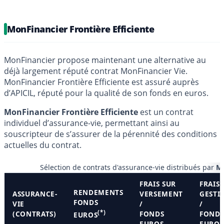
MonFinancier Frontière Efficiente
MonFinancier propose maintenant une alternative au
déjà largement réputé contrat MonFinancier Vie.
MonFinancier Frontière Efficiente est assuré auprès
d’APICIL, réputé pour la qualité de son fonds en euros.
MonFinancier Frontière Efficiente
est un contrat
individuel d’assurance-vie, permettant ainsi au
souscripteur de s’assurer de la pérennité des conditions
actuelles du contrat.
Sélection de contrats d'assurance-vie distribués par
M
FRAIS SUR
FRAIS 
RENDEMENTS
ASSURANCE-
VERSEMENT
GESTI
FONDS
VIE
/
/
(*)
(CONTRATS)
FONDS
FOND
EUROS
EUROS
EUROS