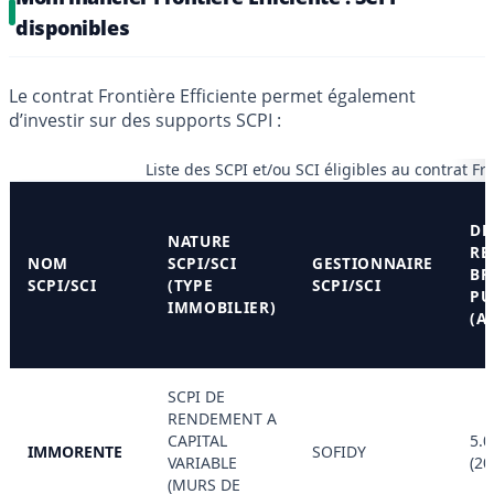
disponibles
Le contrat Frontière Efficiente permet également
d’investir sur des supports SCPI :
Liste des SCPI et/ou SCI éligibles au contrat Fro
DE
NATURE
RE
NOM
SCPI/SCI
GESTIONNAIRE
BR
SCPI/SCI
(TYPE
SCPI/SCI
PU
IMMOBILIER)
(A
SCPI DE
RENDEMENT A
CAPITAL
5.0
IMMORENTE
SOFIDY
VARIABLE
(20
(MURS DE