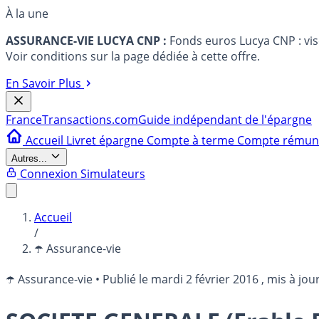
À la une
ASSURANCE-VIE LUCYA CNP :
Fonds euros Lucya CNP : vi
Voir conditions sur la page dédiée à cette offre.
En Savoir Plus
France
Transactions.com
Guide indépendant de l'épargne
Accueil
Livret épargne
Compte à terme
Compte rému
Autres...
Connexion
Simulateurs
Accueil
/
☂️ Assurance-vie
☂️ Assurance-vie
•
Publié le
mardi 2 février 2016
, mis à jou