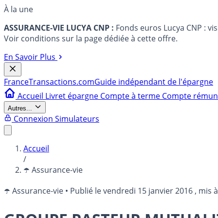
À la une
ASSURANCE-VIE LUCYA CNP :
Fonds euros Lucya CNP : vi
Voir conditions sur la page dédiée à cette offre.
En Savoir Plus
France
Transactions.com
Guide indépendant de l'épargne
Accueil
Livret épargne
Compte à terme
Compte rému
Autres...
Connexion
Simulateurs
Accueil
/
☂️ Assurance-vie
☂️ Assurance-vie
•
Publié le
vendredi 15 janvier 2016
, mis à