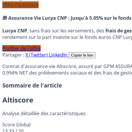
Offre Partenaire
🎁 Assurance Vie Lucya CNP :
Jusqu'à 5.05% sur le fonds
Lucya CNP
, sans frais sur les versements, des
frais de ge
rendement sur la part investie sur le fonds euros CNP Luc
Profiter de l'offre
Partager :
X (Twitter)
LinkedIn
Copier le lien
Contrat d'assurance-vie Altiscore, assuré par GPM ASSU
0.994% NET des prélèvements sociaux et des frais de gesti
Sommaire de l'article
Altiscore
Analyse détaillée des caractéristiques
Score Global
13,33
/ 20