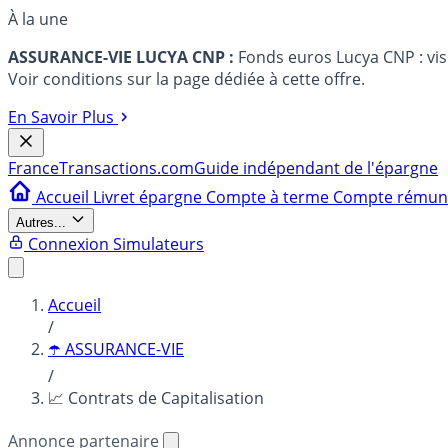
À la une
ASSURANCE-VIE LUCYA CNP :
Fonds euros Lucya CNP : vi
Voir conditions sur la page dédiée à cette offre.
En Savoir Plus
France
Transactions.com
Guide indépendant de l'épargne
Accueil
Livret épargne
Compte à terme
Compte rému
Autres...
Connexion
Simulateurs
Accueil
/
☂️ ASSURANCE-VIE
/
📈 Contrats de Capitalisation
Annonce partenaire