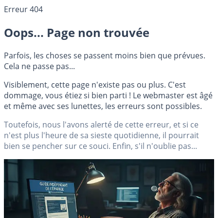
Erreur 404
Oops... Page non trouvée
Parfois, les choses se passent moins bien que prévues.
Cela ne passe pas...
Visiblement, cette page n'existe pas ou plus. C'est
dommage, vous étiez si bien parti ! Le webmaster est âgé
et même avec ses lunettes, les erreurs sont possibles.
Toutefois, nous l'avons alerté de cette erreur, et si ce
n'est plus l'heure de sa sieste quotidienne, il pourrait
bien se pencher sur ce souci. Enfin, s'il n'oublie pas...