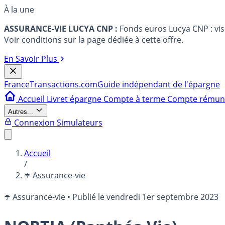
À la une
ASSURANCE-VIE LUCYA CNP :
Fonds euros Lucya CNP : vi
Voir conditions sur la page dédiée à cette offre.
En Savoir Plus
France
Transactions.com
Guide indépendant de l'épargne
Accueil
Livret épargne
Compte à terme
Compte rému
Autres...
Connexion
Simulateurs
Accueil
/
☂️ Assurance-vie
☂️ Assurance-vie
•
Publié le
vendredi 1er septembre 2023