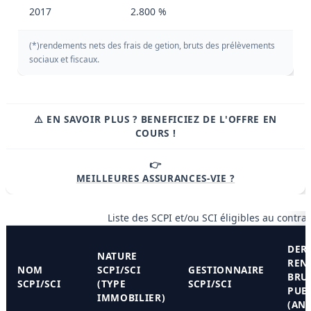
2017
2.800 %
(*)rendements nets des frais de getion, bruts des prélèvements
sociaux et fiscaux.
⚠️ EN SAVOIR PLUS ? BENEFICIEZ DE L'OFFRE EN
COURS !
👉
MEILLEURES ASSURANCES-VIE ?
Liste des SCPI et/ou SCI éligibles au contrat
DER
NATURE
REN
NOM
SCPI/SCI
GESTIONNAIRE
BRU
SCPI/SCI
(TYPE
SCPI/SCI
PUB
IMMOBILIER)
(ANN