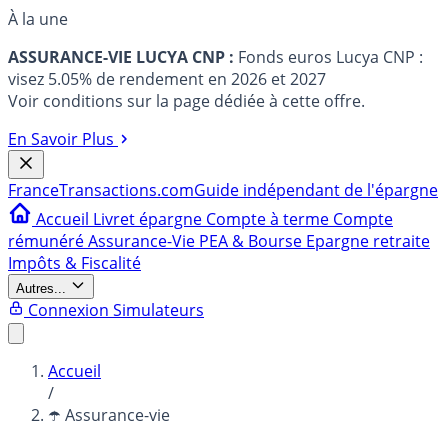
À la une
ASSURANCE-VIE LUCYA CNP :
Fonds euros Lucya CNP :
visez 5.05% de rendement en 2026 et 2027
Voir conditions sur la page dédiée à cette offre.
En Savoir Plus
France
Transactions.com
Guide indépendant de l'épargne
Accueil
Livret épargne
Compte à terme
Compte
rémunéré
Assurance-Vie
PEA & Bourse
Epargne retraite
Impôts & Fiscalité
Autres...
Connexion
Simulateurs
Accueil
/
☂️ Assurance-vie