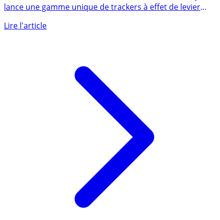
GraniteShares, nouvel émetteur sur le marché français,
lance une gamme unique de trackers à effet de levier
long et (...)
Lire l'article