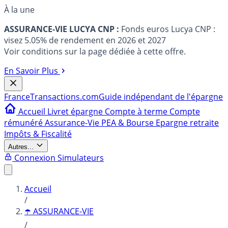
À la une
ASSURANCE-VIE LUCYA CNP :
Fonds euros Lucya CNP :
visez 5.05% de rendement en 2026 et 2027
Voir conditions sur la page dédiée à cette offre.
En Savoir Plus
France
Transactions.com
Guide indépendant de l'épargne
Accueil
Livret épargne
Compte à terme
Compte
rémunéré
Assurance-Vie
PEA & Bourse
Epargne retraite
Impôts & Fiscalité
Autres...
Connexion
Simulateurs
Accueil
/
☂️ ASSURANCE-VIE
/