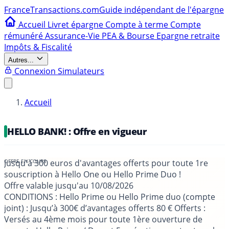
France
Transactions.com
Guide indépendant de l'épargne
Accueil
Livret épargne
Compte à terme
Compte
rémunéré
Assurance-Vie
PEA & Bourse
Epargne retraite
Impôts & Fiscalité
Autres...
Connexion
Simulateurs
Accueil
HELLO BANK! : Offre en vigueur
Jusqu'à 300 euros d'avantages offerts pour toute 1re
souscription à Hello One ou Hello Prime Duo !
Offre valable jusqu'au
10/08/2026
CONDITIONS
: Hello Prime ou Hello Prime duo (compte
joint) : Jusqu’à 300€ d’avantages offerts 80 € Offerts :
Versés au 4ème mois pour toute 1ère ouverture de