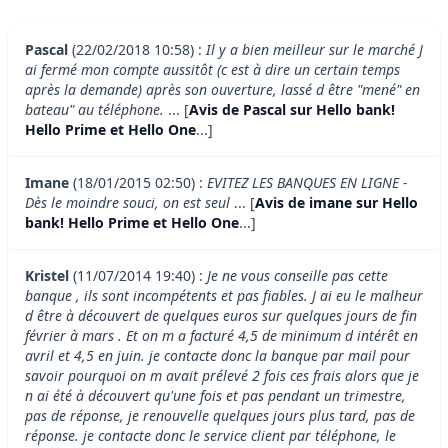
Pascal
(22/02/2018 10:58) :
Il y a bien meilleur sur le marché J
ai fermé mon compte aussitôt (c est à dire un certain temps
après la demande) après son ouverture, lassé d être "mené" en
bateau" au téléphone.
... [
Avis de Pascal sur Hello bank!
Hello Prime et Hello One
...]
Imane
(18/01/2015 02:50) :
EVITEZ LES BANQUES EN LIGNE -
Dès le moindre souci, on est seul
... [
Avis de imane sur Hello
bank! Hello Prime et Hello One
...]
Kristel
(11/07/2014 19:40) :
Je ne vous conseille pas cette
banque , ils sont incompétents et pas fiables. J ai eu le malheur
d être à découvert de quelques euros sur quelques jours de fin
février à mars . Et on m a facturé 4,5 de minimum d intérêt en
avril et 4,5 en juin. je contacte donc la banque par mail pour
savoir pourquoi on m avait prélevé 2 fois ces frais alors que je
n ai été à découvert qu'une fois et pas pendant un trimestre,
pas de réponse, je renouvelle quelques jours plus tard, pas de
réponse. je contacte donc le service client par téléphone, le