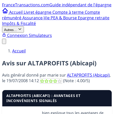
France
Transactions.com
Guide indépendant de l'épargne
Accueil
Livret épargne
Compte à terme
Compte
rémunéré
Assurance-Vie
PEA & Bourse
Epargne retraite
Impôts & Fiscalité
Autres...
Connexion
Simulateurs
Accueil
Avis sur ALTAPROFITS (Abicapi)
Avis général donné par
marie
sur
ALTAPROFITS (Abicapi)
,
le
19/07/2008 14:12
(Note :
4.00
/5)
ALTAPROFITS (ABICAPI) : AVANTAGES ET
INCONVÉNIENTS SIGNALÉS
bien explique tous les avantages de