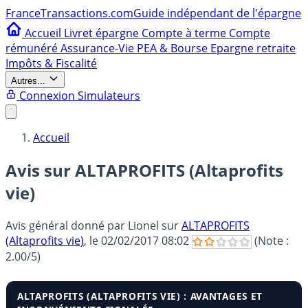
France
Transactions.com
Guide indépendant de l'épargne
Accueil
Livret épargne
Compte à terme
Compte
rémunéré
Assurance-Vie
PEA & Bourse
Epargne retraite
Impôts & Fiscalité
Autres...
Connexion
Simulateurs
Accueil
Avis sur ALTAPROFITS (Altaprofits
vie)
Avis général donné par
Lionel
sur
ALTAPROFITS
(Altaprofits vie)
, le
02/02/2017 08:02
(Note :
2.00
/5)
ALTAPROFITS (ALTAPROFITS VIE) : AVANTAGES ET