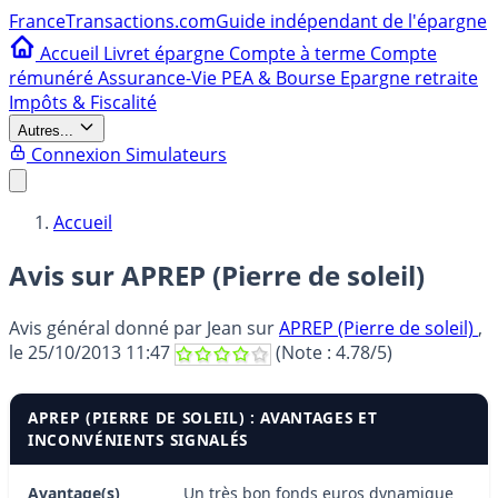
France
Transactions.com
Guide indépendant de l'épargne
Accueil
Livret épargne
Compte à terme
Compte
rémunéré
Assurance-Vie
PEA & Bourse
Epargne retraite
Impôts & Fiscalité
Autres...
Connexion
Simulateurs
Accueil
Avis sur APREP (Pierre de soleil)
Avis général donné par
Jean
sur
APREP (Pierre de soleil)
,
le
25/10/2013 11:47
(Note :
4.78
/5)
APREP (PIERRE DE SOLEIL) : AVANTAGES ET
INCONVÉNIENTS SIGNALÉS
Avantage(s)
Un très bon fonds euros dynamique