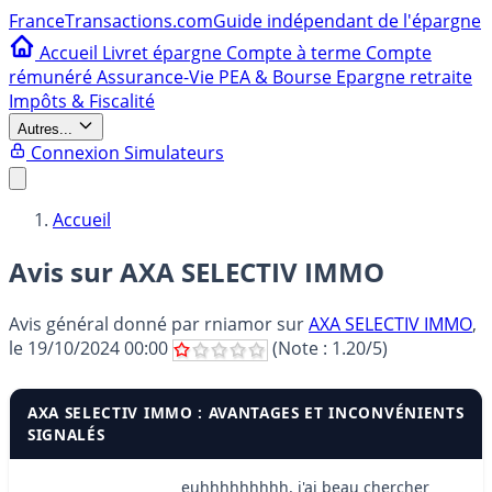
France
Transactions.com
Guide indépendant de l'épargne
Accueil
Livret épargne
Compte à terme
Compte
rémunéré
Assurance-Vie
PEA & Bourse
Epargne retraite
Impôts & Fiscalité
Autres...
Connexion
Simulateurs
Accueil
Avis sur AXA SELECTIV IMMO
Avis général donné par
rniamor
sur
AXA SELECTIV IMMO
,
le
19/10/2024 00:00
(Note :
1.20
/5)
AXA SELECTIV IMMO : AVANTAGES ET INCONVÉNIENTS
SIGNALÉS
euhhhhhhhhh, j'ai beau chercher