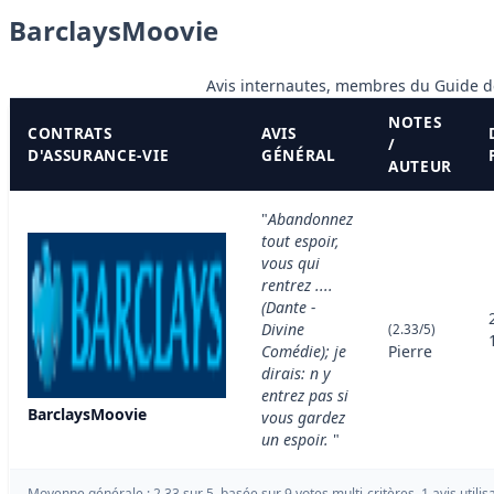
BarclaysMoovie
Avis internautes, membres du Guide d
NOTES
CONTRATS
AVIS
/
D'ASSURANCE-VIE
GÉNÉRAL
AUTEUR
"
Abandonnez
tout espoir,
vous qui
rentrez ....
(Dante -
Divine
(2.33/5)
Comédie); je
Pierre
dirais: n y
entrez pas si
BarclaysMoovie
vous gardez
un espoir.
"
Moyenne générale : 2.33 sur 5, basée sur 9 votes multi-critères, 1 avis utilis