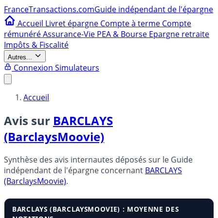
France
Transactions.com
Guide indépendant de l'épargne
Accueil
Livret épargne
Compte à terme
Compte
rémunéré
Assurance-Vie
PEA & Bourse
Epargne retraite
Impôts & Fiscalité
Autres...
Connexion
Simulateurs
Accueil
Avis sur
BARCLAYS
(BarclaysMoovie)
Synthèse des avis internautes déposés sur le Guide
indépendant de l'épargne concernant
BARCLAYS
(BarclaysMoovie)
.
BARCLAYS (BARCLAYSMOOVIE) : MOYENNE DES