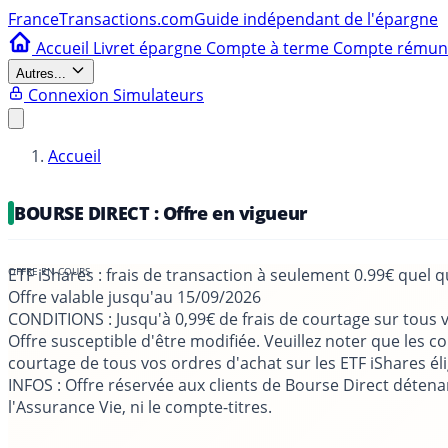
France
Transactions.com
Guide indépendant de l'épargne
Accueil
Livret épargne
Compte à terme
Compte rému
Autres...
Connexion
Simulateurs
Accueil
BOURSE DIRECT : Offre en vigueur
ETF iShares : frais de transaction à seulement 0.99€ quel qu
Offre valable jusqu'au
15/09/2026
CONDITIONS
: Jusqu'à 0,99€ de frais de courtage sur tous v
Offre susceptible d'être modifiée. Veuillez noter que les co
courtage de tous vos ordres d'achat sur les ETF iShares éli
INFOS
: Offre réservée aux clients de Bourse Direct déte
l'Assurance Vie, ni le compte-titres.