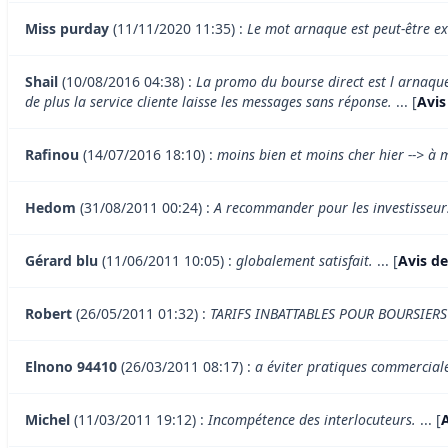
Miss purday
(11/11/2020 11:35) :
Le mot arnaque est peut-être exa
Shail
(10/08/2016 04:38) :
La promo du bourse direct est l arnaqu
de plus la service cliente laisse les messages sans réponse.
... [
Avis
Rafinou
(14/07/2016 18:10) :
moins bien et moins cher hier --> à mo
Hedom
(31/08/2011 00:24) :
A recommander pour les investisseur
Gérard blu
(11/06/2011 10:05) :
globalement satisfait.
... [
Avis de
Robert
(26/05/2011 01:32) :
TARIFS INBATTABLES POUR BOURSIERS
Elnono 94410
(26/03/2011 08:17) :
a éviter pratiques commercial
Michel
(11/03/2011 19:12) :
Incompétence des interlocuteurs.
... [
A