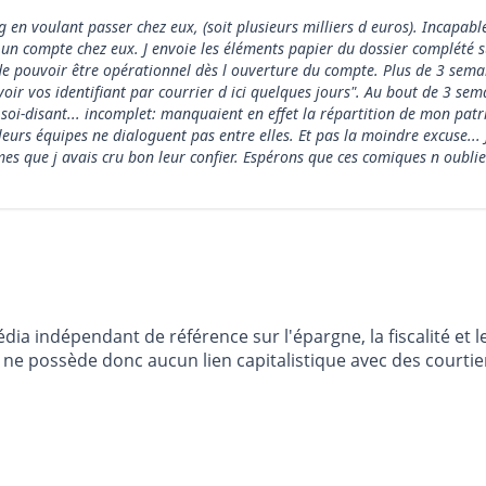
 en voulant passer chez eux, (soit plusieurs milliers d euros). Incapables
un compte chez eux. J envoie les éléments papier du dossier complété sur
n de pouvoir être opérationnel dès l ouverture du compte. Plus de 3 sem
voir vos identifiant par courrier d ici quelques jours". Au bout de 3 s
st soi-disant... incomplet: manquaient en effet la répartition de mon pat
leurs équipes ne dialoguent pas entre elles. Et pas la moindre excuse..
s que j avais cru bon leur confier. Espérons que ces comiques n oubliero
dia indépendant de référence sur l'épargne, la fiscalité e
e possède donc aucun lien capitalistique avec des courtier