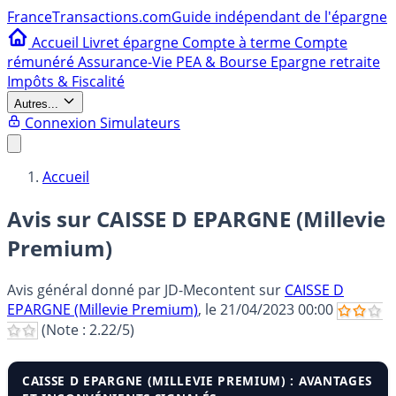
France
Transactions.com
Guide indépendant de l'épargne
Accueil
Livret épargne
Compte à terme
Compte
rémunéré
Assurance-Vie
PEA & Bourse
Epargne retraite
Impôts & Fiscalité
Autres...
Connexion
Simulateurs
Accueil
Avis sur CAISSE D EPARGNE (Millevie
Premium)
Avis général donné par
JD-Mecontent
sur
CAISSE D
EPARGNE (Millevie Premium)
, le
21/04/2023 00:00
(Note :
2.22
/5)
CAISSE D EPARGNE (MILLEVIE PREMIUM) : AVANTAGES