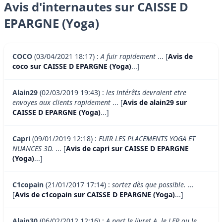
Avis d'internautes sur CAISSE D
EPARGNE (Yoga)
COCO
(03/04/2021 18:17) :
A fuir rapidement
... [
Avis de
coco sur CAISSE D EPARGNE (Yoga)
...]
Alain29
(02/03/2019 19:43) :
les intérêts devraient etre
envoyes aux clients rapidement
... [
Avis de alain29 sur
CAISSE D EPARGNE (Yoga)
...]
Capri
(09/01/2019 12:18) :
FUIR LES PLACEMENTS YOGA ET
NUANCES 3D.
... [
Avis de capri sur CAISSE D EPARGNE
(Yoga)
...]
C1copain
(21/01/2017 17:14) :
sortez dès que possible.
...
[
Avis de c1copain sur CAISSE D EPARGNE (Yoga)
...]
Alain30
(06/02/2012 12:16) :
A part le livret A, le LEP ou le