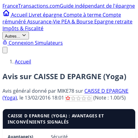
France
Transactions.com
Guide indépendant de l'épargne
Accueil
Livret épargne
Compte à terme
Compte
rémunéré
Assurance-Vie
PEA & Bourse
Epargne retraite
Impôts & Fiscalité
Autres...
Connexion
Simulateurs
Accueil
Avis sur CAISSE D EPARGNE (Yoga)
Avis général donné par
MIKE78
sur
CAISSE D EPARGNE
(Yoga)
, le
13/02/2016 18:01
(Note :
1.00
/5)
CAISSE D EPARGNE (YOGA) : AVANTAGES ET
INCONVÉNIENTS SIGNALÉS
Avantage(s)
Sécurité