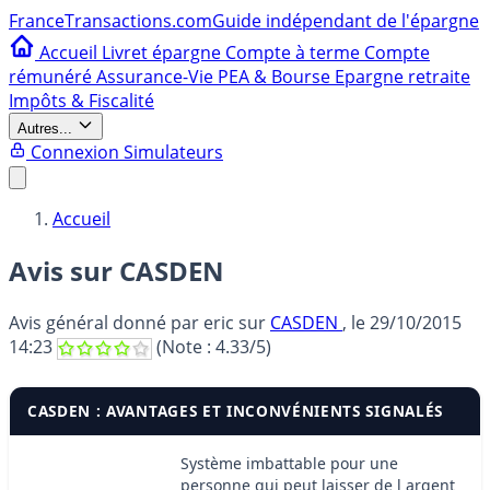
France
Transactions.com
Guide indépendant de l'épargne
Accueil
Livret épargne
Compte à terme
Compte
rémunéré
Assurance-Vie
PEA & Bourse
Epargne retraite
Impôts & Fiscalité
Autres...
Connexion
Simulateurs
Accueil
Avis sur CASDEN
Avis général donné par
eric
sur
CASDEN
, le
29/10/2015
14:23
(Note :
4.33
/5)
CASDEN : AVANTAGES ET INCONVÉNIENTS SIGNALÉS
Système imbattable pour une
personne qui peut laisser de l argent