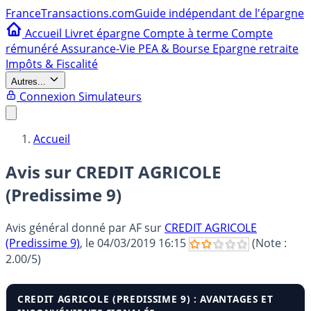
France
Transactions.com
Guide indépendant de l'épargne
Accueil
Livret épargne
Compte à terme
Compte
rémunéré
Assurance-Vie
PEA & Bourse
Epargne retraite
Impôts & Fiscalité
Autres...
Connexion
Simulateurs
Accueil
Avis sur CREDIT AGRICOLE
(Predissime 9)
Avis général donné par
AF
sur
CREDIT AGRICOLE
(Predissime 9)
, le
04/03/2019 16:15
(Note :
2.00
/5)
CREDIT AGRICOLE (PREDISSIME 9) : AVANTAGES ET