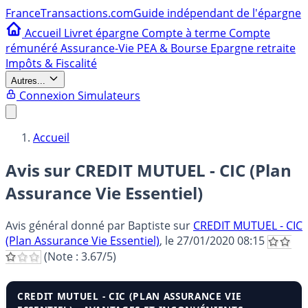
France
Transactions.com
Guide indépendant de l'épargne
Accueil
Livret épargne
Compte à terme
Compte
rémunéré
Assurance-Vie
PEA & Bourse
Epargne retraite
Impôts & Fiscalité
Autres...
Connexion
Simulateurs
Accueil
Avis sur CREDIT MUTUEL - CIC (Plan
Assurance Vie Essentiel)
Avis général donné par
Baptiste
sur
CREDIT MUTUEL - CIC
(Plan Assurance Vie Essentiel)
, le
27/01/2020 08:15
(Note :
3.67
/5)
CREDIT MUTUEL - CIC (PLAN ASSURANCE VIE