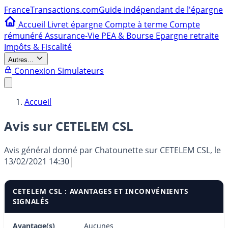
France
Transactions.com
Guide indépendant de l'épargne
Accueil
Livret épargne
Compte à terme
Compte
rémunéré
Assurance-Vie
PEA & Bourse
Epargne retraite
Impôts & Fiscalité
Autres...
Connexion
Simulateurs
Accueil
Avis sur CETELEM CSL
Avis général donné par
Chatounette
sur CETELEM CSL, le
13/02/2021 14:30
CETELEM CSL : AVANTAGES ET INCONVÉNIENTS
SIGNALÉS
Avantage(s)
Aucunes