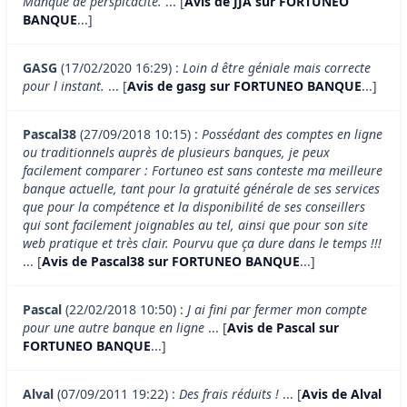
Manque de perspicacité.
... [
Avis de JJA sur FORTUNEO
BANQUE
...]
GASG
(17/02/2020 16:29) :
Loin d être géniale mais correcte
pour l instant.
... [
Avis de gasg sur FORTUNEO BANQUE
...]
Pascal38
(27/09/2018 10:15) :
Possédant des comptes en ligne
ou traditionnels auprès de plusieurs banques, je peux
facilement comparer : Fortuneo est sans conteste ma meilleure
banque actuelle, tant pour la gratuité générale de ses services
que pour la compétence et la disponibilité de ses conseillers
qui sont facilement joignables au tel, ainsi que pour son site
web pratique et très clair. Pourvu que ça dure dans le temps !!!
... [
Avis de Pascal38 sur FORTUNEO BANQUE
...]
Pascal
(22/02/2018 10:50) :
J ai fini par fermer mon compte
pour une autre banque en ligne
... [
Avis de Pascal sur
FORTUNEO BANQUE
...]
Alval
(07/09/2011 19:22) :
Des frais réduits !
... [
Avis de Alval