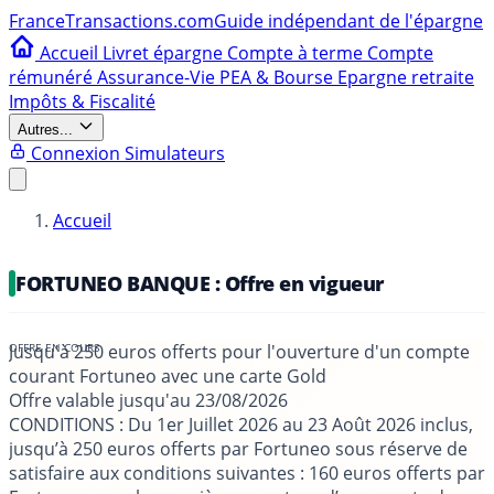
France
Transactions.com
Guide indépendant de l'épargne
Accueil
Livret épargne
Compte à terme
Compte
rémunéré
Assurance-Vie
PEA & Bourse
Epargne retraite
Impôts & Fiscalité
Autres...
Connexion
Simulateurs
Accueil
FORTUNEO BANQUE : Offre en vigueur
Jusqu'à 250 euros offerts pour l'ouverture d'un compte
courant Fortuneo avec une carte Gold
Offre valable jusqu'au
23/08/2026
CONDITIONS
: Du 1er Juillet 2026 au 23 Août 2026 inclus,
jusqu’à 250 euros offerts par Fortuneo sous réserve de
satisfaire aux conditions suivantes : 160 euros offerts par