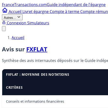
France
Transactions.com
Guide indépendant de l'épargne
Accueil
Livret épargne
Compte à terme
Compte rému
Autres...
Connexion
Simulateurs
Accueil
Avis sur
FXFLAT
Synthèse des avis internautes déposés sur le Guide indé
FXFLAT : MOYENNE DES NOTATIONS
CRITÈRES
Conseils et informations financières