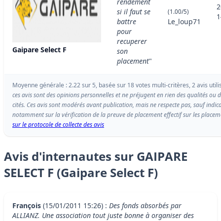
rendement
2
si il faut se
(1.00/5)
1
battre
Le_loup71
pour
recuperer
Gaipare Select F
son
placement
"
Moyenne générale : 2.22 sur 5, basée sur 18 votes multi-critères, 2 avis utili
ces avis sont des opinions personnelles et ne préjugent en rien des qualités ou 
cités. Ces avis sont modérés avant publication, mais ne respecte pas, sauf indi
notamment sur la vérification de la preuve de placement effectif sur les placeme
sur le protocole de collecte des avis
Avis d'internautes sur GAIPARE
SELECT F (Gaipare Select F)
François
(15/01/2011 15:26) :
Des fonds absorbés par
ALLIANZ. Une association tout juste bonne à organiser des