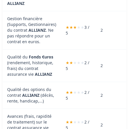
ALLIANZ
Gestion financière
(Supports, Gestionnaires)
3 /
du contrat
ALLIANZ
. Ne
2
5
pas répondre pour un
contrat en euros.
Qualité du
Fonds €uros
(rendement, historique,
2 /
2
frais) du contrat
5
assurance vie
ALLIANZ
Qualité des options du
2 /
contrat
ALLIANZ
(décès,
2
5
rente, handicap,...)
Avances (frais, rapidité
de traitement) sur le
2 /
2
contrat assurance vie
5