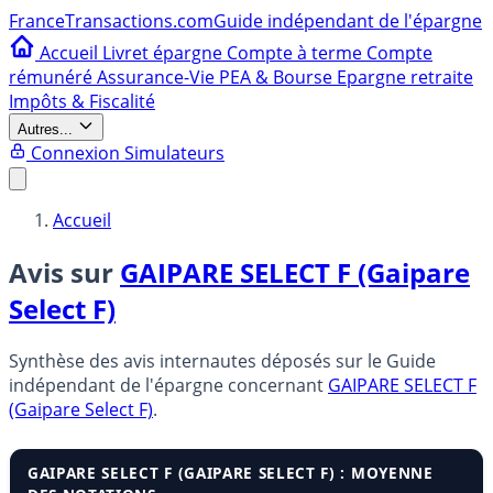
France
Transactions.com
Guide indépendant de l'épargne
Accueil
Livret épargne
Compte à terme
Compte
rémunéré
Assurance-Vie
PEA & Bourse
Epargne retraite
Impôts & Fiscalité
Autres...
Connexion
Simulateurs
Accueil
Avis sur
GAIPARE SELECT F (Gaipare
Select F)
Synthèse des avis internautes déposés sur le Guide
indépendant de l'épargne concernant
GAIPARE SELECT F
(Gaipare Select F)
.
GAIPARE SELECT F (GAIPARE SELECT F) : MOYENNE