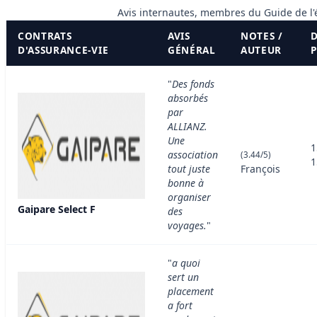
Avis internautes, membres du Guide de l
CONTRATS
AVIS
NOTES /
D
D'ASSURANCE-VIE
GÉNÉRAL
AUTEUR
"
Des fonds
absorbés
par
ALLIANZ.
Une
1
association
(3.44/5)
1
tout juste
François
bonne à
organiser
Gaipare Select F
des
voyages.
"
"
a quoi
sert un
placement
a fort