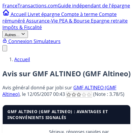
France
Transactions.com
Guide indépendant de l'épargne
Accueil
Livret épargne
Compte à terme
Compte
rémunéré
Assurance-Vie
PEA & Bourse
Epargne retraite
Impôts & Fiscalité
Autres...
Connexion
Simulateurs
Accueil
Avis sur GMF ALTINEO (GMF Altineo)
Avis général donné par
jobi
sur
GMF ALTINEO (GMF
Altineo)
, le
12/05/2007 00:43
(Note :
3.78
/5)
GMF ALTINEO (GMF ALTINEO) : AVANTAGES ET
INCONVÉNIENTS SIGNALÉS
Sérieux, réponses rapides par