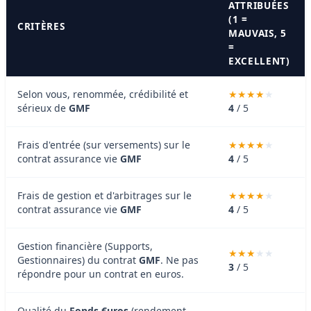
ATTRIBUÉES
(1 =
CRITÈRES
MAUVAIS, 5
=
EXCELLENT)
Selon vous, renommée, crédibilité et
sérieux de
GMF
4
/ 5
Frais d'entrée (sur versements) sur le
contrat assurance vie
GMF
4
/ 5
Frais de gestion et d'arbitrages sur le
contrat assurance vie
GMF
4
/ 5
Gestion financière (Supports,
Gestionnaires) du contrat
GMF
. Ne pas
3
/ 5
répondre pour un contrat en euros.
Qualité du
Fonds €uros
(rendement,