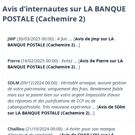
Avis d'internautes sur LA BANQUE
POSTALE (Cachemire 2)
JMP
(30/03/2025 00:00) :
A fuir
... [
Avis de jmp sur LA
BANQUE POSTALE (Cachemire 2)
...]
Pierre
(16/02/2025 00:00) :
Evitez
... [
Avis de Pierre sur LA
BANQUE POSTALE (Cachemire 2)
...]
SDLM
(09/12/2024 00:00) :
Véritable arnaque, aucune gestion
de votre patrimoine, uniquement des frais. Rendement faible
mais eux se paient bien sur votre argent Impossible d'avoir
des réponses et des justifications de CCP ou de
LabanquePostale. Très mauvaise expérience
... [
Avis de SDlm
sur LA BANQUE POSTALE (Cachemire 2)
...]
Chaillou
(21/10/2024 00:00) :
A éviter pour son manque
d'écoute et de réactivité.
... [
Avis de CHAILLOU sur LA