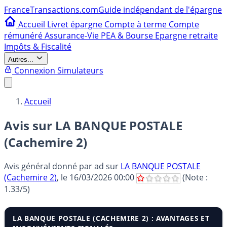
France
Transactions.com
Guide indépendant de l'épargne
Accueil
Livret épargne
Compte à terme
Compte
rémunéré
Assurance-Vie
PEA & Bourse
Epargne retraite
Impôts & Fiscalité
Autres...
Connexion
Simulateurs
Accueil
Avis sur LA BANQUE POSTALE
(Cachemire 2)
Avis général donné par
ad
sur
LA BANQUE POSTALE
(Cachemire 2)
, le
16/03/2026 00:00
(Note :
1.33
/5)
LA BANQUE POSTALE (CACHEMIRE 2) : AVANTAGES ET