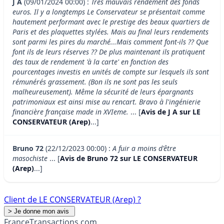
J A
(09/01/2024 00:00) :
Très mauvais rendement des fonds
euros. Il y a longtemps Le Conservateur se présentait comme
hautement performant avec le prestige des beaux quartiers de
Paris et des plaquettes stylées. Mais au final leurs rendements
sont parmi les pires du marché...Mais comment font-ils ?? Que
font ils de leurs réserves ?? De plus maintenant ils pratiquent
des taux de rendement 'à la carte' en fonction des
pourcentages investis en unités de compte sur lesquels ils sont
rémunérés grassement. (Bon ils ne sont pas les seuls
malheureusement). Même la sécurité de leurs épargnants
patrimoniaux est ainsi mise au rencart. Bravo à l'ingénierie
financière française made in XVIeme.
... [
Avis de J A sur LE
CONSERVATEUR (Arep)
...]
Bruno 72
(22/12/2023 00:00) :
A fuir a moins d'être
masochiste
... [
Avis de Bruno 72 sur LE CONSERVATEUR
(Arep)
...]
Client de LE CONSERVATEUR (Arep) ?
France
Transactions.com