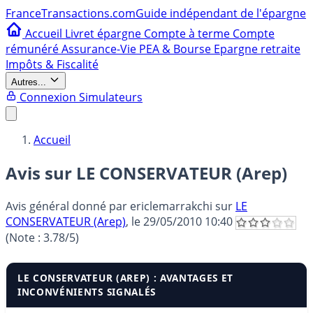
France
Transactions.com
Guide indépendant de l'épargne
Accueil
Livret épargne
Compte à terme
Compte
rémunéré
Assurance-Vie
PEA & Bourse
Epargne retraite
Impôts & Fiscalité
Autres...
Connexion
Simulateurs
Accueil
Avis sur LE CONSERVATEUR (Arep)
Avis général donné par
ericlemarrakchi
sur
LE
CONSERVATEUR (Arep)
, le
29/05/2010 10:40
(Note :
3.78
/5)
LE CONSERVATEUR (AREP) : AVANTAGES ET
INCONVÉNIENTS SIGNALÉS