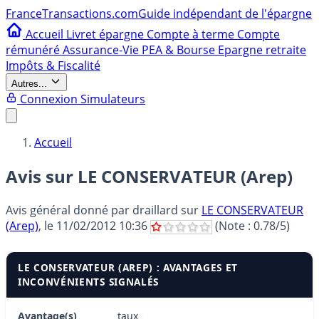
France
Transactions.com
Guide indépendant de l'épargne
Accueil
Livret épargne
Compte à terme
Compte
rémunéré
Assurance-Vie
PEA & Bourse
Epargne retraite
Impôts & Fiscalité
Autres...
Connexion
Simulateurs
Accueil
Avis sur LE CONSERVATEUR (Arep)
Avis général donné par
draillard
sur
LE CONSERVATEUR
(Arep)
, le
11/02/2012 10:36
(Note :
0.78
/5)
LE CONSERVATEUR (AREP) : AVANTAGES ET
INCONVÉNIENTS SIGNALÉS
Avantage(s)
taux