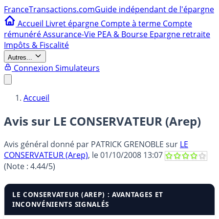
France
Transactions.com
Guide indépendant de l'épargne
Accueil
Livret épargne
Compte à terme
Compte
rémunéré
Assurance-Vie
PEA & Bourse
Epargne retraite
Impôts & Fiscalité
Autres...
Connexion
Simulateurs
Accueil
Avis sur LE CONSERVATEUR (Arep)
Avis général donné par
PATRICK GRENOBLE
sur
LE
CONSERVATEUR (Arep)
, le
01/10/2008 13:07
(Note :
4.44
/5)
LE CONSERVATEUR (AREP) : AVANTAGES ET
INCONVÉNIENTS SIGNALÉS