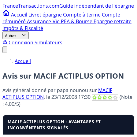
France
Transactions.com
Guide indépendant de l'épargne
Accueil
Livret épargne
Compte à terme
Compte
rémunéré
Assurance-Vie
PEA & Bourse
Epargne retraite
Impôts & Fiscalité
Autres...
Connexion
Simulateurs
Accueil
Avis sur MACIF ACTIPLUS OPTION
Avis général donné par
papa nounou
sur
MACIF
ACTIPLUS OPTION
, le
23/12/2008 17:30
(Note
:
4.00
/5)
MACIF ACTIPLUS OPTION : AVANTAGES ET
INCONVÉNIENTS SIGNALÉS