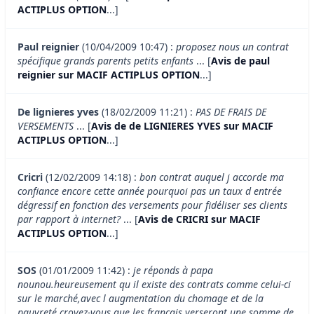
ACTIPLUS OPTION
...]
Paul reignier
(10/04/2009 10:47) :
proposez nous un contrat
spécifique grands parents petits enfants
... [
Avis de paul
reignier sur MACIF ACTIPLUS OPTION
...]
De lignieres yves
(18/02/2009 11:21) :
PAS DE FRAIS DE
VERSEMENTS
... [
Avis de de LIGNIERES YVES sur MACIF
ACTIPLUS OPTION
...]
Cricri
(12/02/2009 14:18) :
bon contrat auquel j accorde ma
confiance encore cette année pourquoi pas un taux d entrée
dégressif en fonction des versements pour fidéliser ses clients
par rapport à internet?
... [
Avis de CRICRI sur MACIF
ACTIPLUS OPTION
...]
SOS
(01/01/2009 11:42) :
je réponds à papa
nounou.heureusement qu il existe des contrats comme celui-ci
sur le marché,avec l augmentation du chomage et de la
pauvreté.croyez-vous que les français verseront une somme de